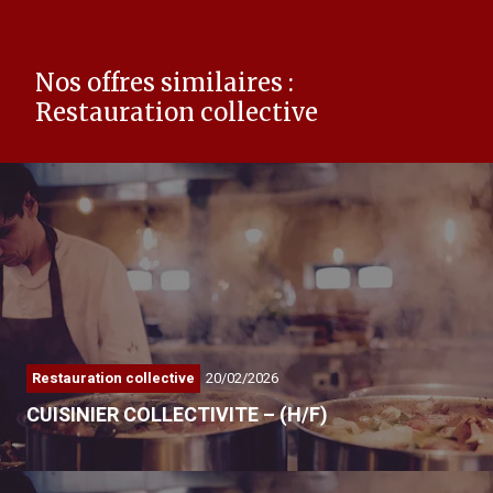
Nos offres similaires :
Restauration collective
Restauration collective
20/02/2026
CUISINIER COLLECTIVITE – (H/F)
La particularité d’Adaptel…