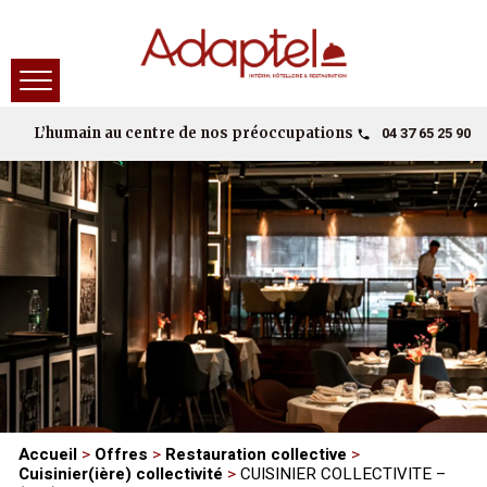
04 37 65 25 90
L’humain au centre de nos préoccupations
Accueil
>
Offres
>
Restauration collective
>
Cuisinier(ière) collectivité
>
CUISINIER COLLECTIVITE –