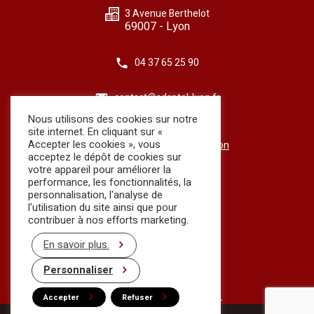
3 Avenue Berthelot
69007 - Lyon
04 37 65 25 90
contact@adaptel-lyon.fr
Nous utilisons des cookies sur notre
Contact
site internet. En cliquant sur «
Accepter les cookies », vous
Conditions générales d'utilisation
acceptez le dépôt de cookies sur
Mutuelle et prévoyance
votre appareil pour améliorer la
performance, les fonctionnalités, la
personnalisation, l'analyse de
l'utilisation du site ainsi que pour
Horaires
contribuer à nos efforts marketing.
Du lundi au vendredi
En savoir plus.
Matin : 8h30 - 12h
Après midi : 14h - 18h
Personnaliser
Téléchargement
Relevé d'heures ADAPTEL
💬 Nous joindre par Whatsapp
Accepter
Refuser