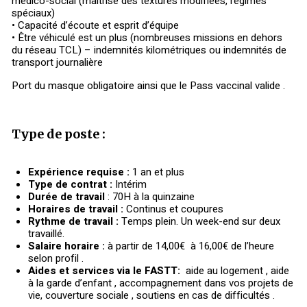
médico-social (maitrise des textures modifiées, régimes
spéciaux)
• Capacité d’écoute et esprit d’équipe
• Être véhiculé est un plus (nombreuses missions en dehors
du réseau TCL) – indemnités kilométriques ou indemnités de
transport journalière
Port du masque obligatoire ainsi que le Pass vaccinal valide .
Type de poste :
Expérience requise :
1 an et plus
Type de contrat :
Intérim
Durée de travail
: 70H à la quinzaine
Horaires de travail :
Continus et coupures
Rythme de travail :
Temps plein. Un week-end sur deux
travaillé.
Salaire horaire :
à partir de 14,00€ à 16,00€ de l’heure
selon profil .
Aides et services via le FASTT:
aide au logement , aide
à la garde d’enfant , accompagnement dans vos projets de
vie, couverture sociale , soutiens en cas de difficultés .