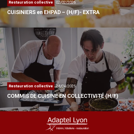
Restauration collective
02/02/2026
CUISINIERS en EHPAD – (H/F)- EXTRA
Nous recherchons plusieurs cuisiniers…
Restauration collective
24/04/2025
COMMIS DE CUISINE EN COLLECTIVITÉ (H/F)
Nous recherchons des…