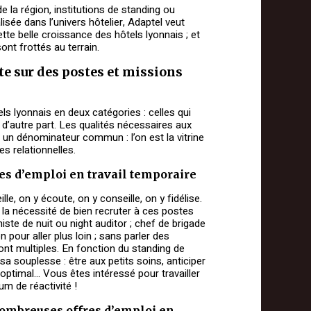
 la région, institutions de standing ou
lisée dans l’univers hôtelier, Adaptel veut
ette belle croissance des hôtels lyonnais ; et
ont frottés au terrain.
te sur des postes et missions
ls lyonnais en deux catégories : celles qui
 d’autre part. Les qualités nécessaires aux
 un dénominateur commun : l’on est la vitrine
es relationnelles.
res d’emploi en travail temporaire
e, on y écoute, on y conseille, on y fidélise.
 la nécessité de bien recruter à ces postes
iste de nuit ou night auditor ; chef de brigade
 pour aller plus loin ; sans parler des
ont multiples. En fonction du standing de
e sa souplesse : être aux petits soins, anticiper
 optimal… Vous êtes intéressé pour travailler
m de réactivité !
 nombreuses offres d’emploi en