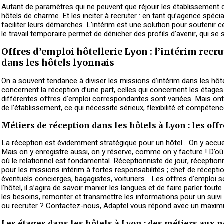
Autant de paramètres qui ne peuvent que réjouir les établissement de
hôtels de charme. Et les inciter à recruter : en tant qu’agence spécia
faciliter leurs démarches. L’intérim est une solution pour soutenir c
le travail temporaire permet de dénicher des profils d’avenir, qui se s
Offres d’emploi hôtellerie Lyon : l’intérim recru
dans les hôtels lyonnais
On a souvent tendance à diviser les missions d’intérim dans les hôte
concernent la réception d’une part, celles qui concernent les étages
différentes offres d’emploi correspondantes sont variées. Mais ont
de l’établissement, ce qui nécessite sérieux, flexibilité et compétenc
Métiers de réception dans les hôtels à Lyon : les off
La réception est évidemment stratégique pour un hôtel… On y accueill
Mais on y enregistre aussi, on y réserve, comme on y facture ! D’où
où le relationnel est fondamental. Réceptionniste de jour, réceptionn
pour les missions intérim à fortes responsabilités ; chef de réception
éventuels concierges, bagagistes, voituriers… Les offres d’emploi s
l’hôtel, il s’agira de savoir manier les langues et de faire parler tout
les besoins, remonter et transmettre les informations pour un suivi
ou recruter ? Contactez-nous, Adaptel vous répond avec un maximu
Les étages dans les hôtels à Lyon : des métiers aux