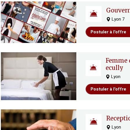
gouver
Lyon 7
Postuler à l'offre
femme de chambre ou valet –
ecully
Lyon
Postuler à l'offre
recepti
Lyon