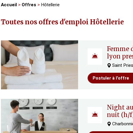
Accueil
>
Offres
>
Hôtellerie
Toutes nos offres d'emploi Hôtellerie
femme de chambre ou valet –
lyon pre
Saint Pries
Postuler à l'offre
night auditor – receptionniste de
nuit (h/f
Charbonniè