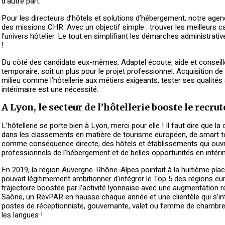
d’autre part.
Pour les directeurs d’hôtels et solutions d’hébergement, notre agenc
des missions CHR. Avec un objectif simple : trouver les meilleurs c
l’univers hôtelier. Le tout en simplifiant les démarches administrat
!
Du côté des candidats eux-mêmes, Adaptel écoute, aide et conseille da
temporaire, soit un plus pour le projet professionnel. Acquisition
milieu comme l’hôtellerie aux métiers exigeants, tester ses qualités 
intérimaire est une nécessité.
A Lyon, le secteur de l’hôtellerie booste le recr
L’hôtellerie se porte bien à Lyon, merci pour elle ! Il faut dire que l
dans les classements en matière de tourisme européen, de smart to
comme conséquence directe, des hôtels et établissements qui ouvre
professionnels de l’hébergement et de belles opportunités en intéri
En 2019, la région Auvergne-Rhône-Alpes pointait à la huitième pl
pouvait légitimement ambitionner d’intégrer le Top 5 des régions eu
trajectoire boostée par l’activité lyonnaise avec une augmentation 
Saône, un RevPAR en hausse chaque année et une clientèle qui s’inte
postes de réceptionniste, gouvernante, valet ou femme de chambre,
les langues !