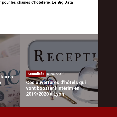
 pour les chaînes d’hôtellerie.
Le Big Data
Actualités
03/02/2020
faires
e
Ces ouvertures d’hôtels qui
vont booster l’intérim en
2019/2020 à Lyon
ffaires,
La carte de l'hôtellerie lyonnaise va
accueillir…