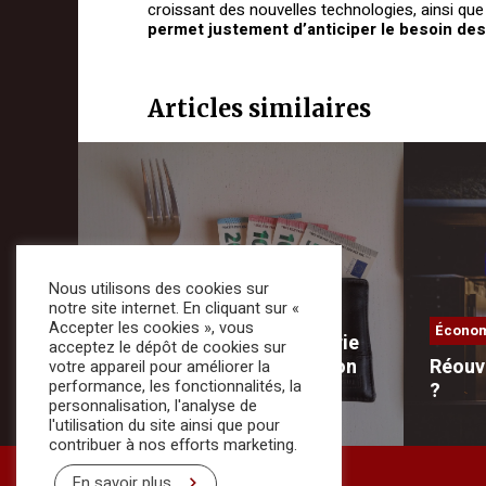
croissant des nouvelles technologies, ainsi que 
permet justement d’anticiper le besoin des
Articles similaires
Nous utilisons des cookies sur
Économie
28/08/2024
notre site internet. En cliquant sur «
Accepter les cookies », vous
Écono
Rémunérations en hôtellerie
acceptez le dépôt de cookies sur
restauration et restauration
Réouv
votre appareil pour améliorer la
performance, les fonctionnalités, la
collective
?
personnalisation, l'analyse de
l'utilisation du site ainsi que pour
…
Restaura
contribuer à nos efforts marketing.
clients,
En savoir plus.