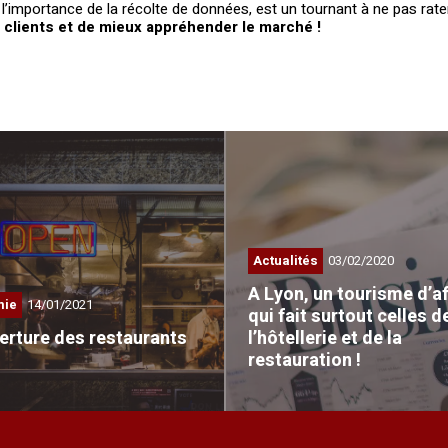
l’importance de la récolte de données, est un tournant à ne pas rater
 clients et de mieux appréhender le marché !
Actualités
03/02/2020
A Lyon, un tourisme d’af
mie
14/01/2021
qui fait surtout celles d
erture des restaurants
l’hôtellerie et de la
restauration !
teurs, salariés, fournisseurs,
Dans le domaine du tourisme d'a
 la réouverture…
Lyon…