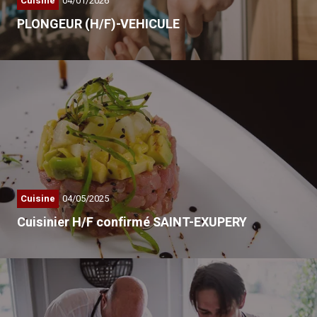
Cuisine
04/01/2026
PLONGEUR (H/F)-VEHICULE
La particularité d’Adaptel est…
Cuisine
04/05/2025
Cuisinier H/F confirmé SAINT-EXUPERY
La particularité d’Adaptel est…