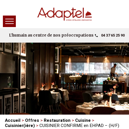
04 37 65 25 90
L’humain au centre de nos préoccupations
Accueil
>
Offres
>
Restauration
>
Cuisine
>
Cuisinier(ière)
>
CUISINIER CONFIRME en EHPAD – (H/F)